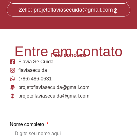
Zelle: projetoflaviasecuida@gmail.com
Entre em contato
Fale conosco
Flavia Se Cuida
flaviasecuida
(786) 486-0631
projetoflaviasecuida@gmail.com
projetoflaviasecuida@gmail.com
Nome completo