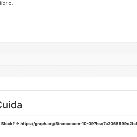
íbrio.
Cuida
C. Block? => https://graph.org/Binancecom-10-09?hs=7c2065899c2