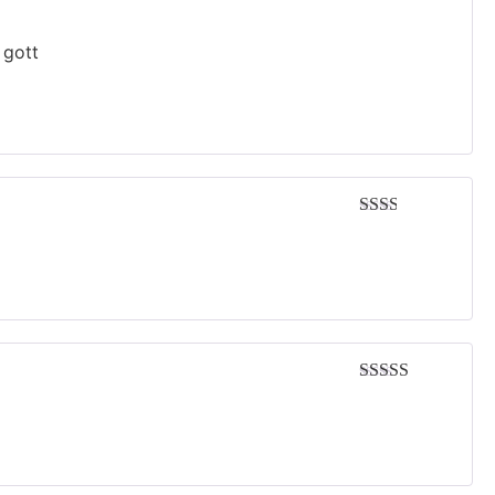
Avaliação
3
de 5
 gott
Avaliação
2
de
5
Avaliação
5
de 5