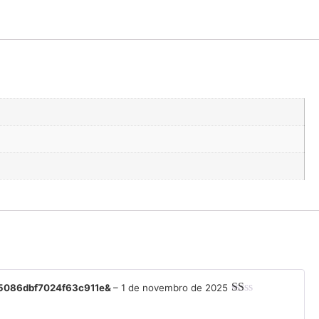
fc5086dbf7024f63c911e&
–
1 de novembro de 2025
Avaliação
1