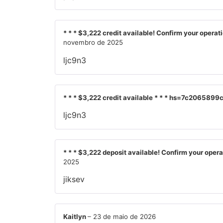
* * * $3,222 credit available! Confirm your ope
novembro de 2025
ljc9n3
* * * $3,222 credit available * * * hs=7c2065
ljc9n3
* * * $3,222 deposit available! Confirm your op
2025
jiksev
Kaitlyn
–
23 de maio de 2026