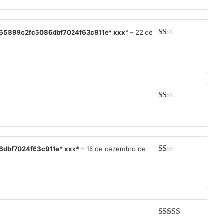
de
5
s=7c2065899c2fc5086dbf7024f63c911e* ххх*
–
22 de
Avaliação
1
de
5
Avaliação
1
de
5
5086dbf7024f63c911e* ххх*
–
16 de dezembro de
Avaliação
1
de
5