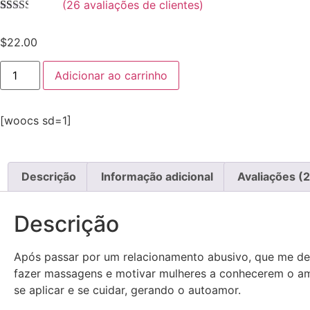
(
26
avaliações de clientes)
Avaliado
25
como
$
22.00
2.40
de 5,
com
Adicionar ao carrinho
baseado
em
avaliações
de
[woocs sd=1]
clientes
Descrição
Informação adicional
Avaliações (
Descrição
Após passar por um relacionamento abusivo, que me dei
fazer massagens e motivar mulheres a conhecerem o amo
se aplicar e se cuidar, gerando o autoamor.