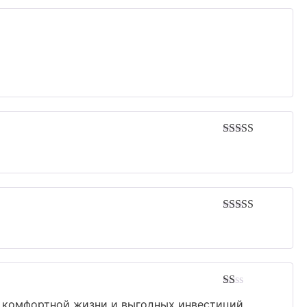
Avaliação
3
de 5
Avaliação
3
de 5
Avaliação
 комфортной жизни и выгодных инвестиций.
1