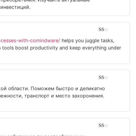
5
 инвестиций.
Avaliação
rocesses-with-comindware/
helps you juggle tasks,
1
de
 tools boost productivity and keep everything under
5
Avaliação
ой области. Поможем быстро и деликатно
1
de
ежности, транспорт и место захоронения.
5
Avaliação