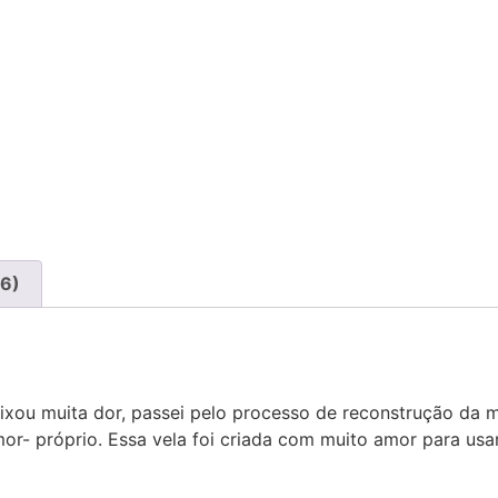
26)
xou muita dor, passei pelo processo de reconstrução da mi
r- próprio. Essa vela foi criada com muito amor para usa