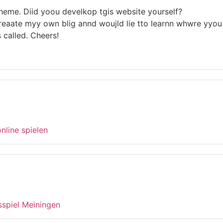
& theme. Diid yoou develkop tgis website yourself?
reaate myy own blig annd woujld lie tto learnn whwre yyou
 called. Cheers!
online spielen
sspiel Meiningen