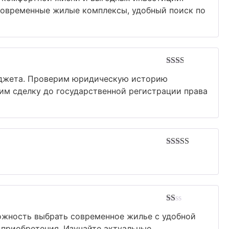
de
 современные жилые комплексы, удобный поиск по
5
Avaliação
юджета. Проверим юридическую историю
2
de
5
им сделку до государственной регистрации права
Avaliação
4
de 5
Avaliação
ожность выбрать современное жилье с удобной
1
de
приобретения. Изучайте актуальные