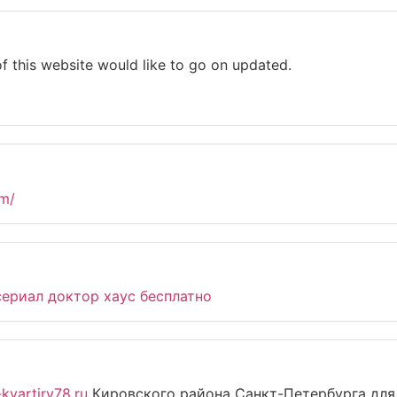
 of this website would like to go on updated.
om/
сериал доктор хаус бесплатно
-kvartiry78.ru
Кировского района Санкт-Петербурга для