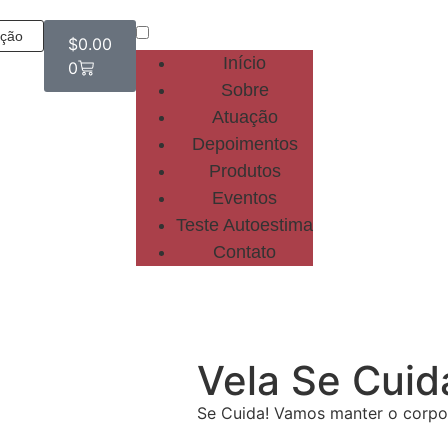
ação
$
0.00
Início
0
Sobre
Atuação
Depoimentos
Produtos
Eventos
Teste Autoestima
Contato
Vela Se Cuid
Se Cuida! Vamos manter o corpo,