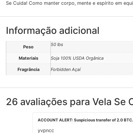
Se Cuida! Como manter corpo, mente e espírito em equil
Informação adicional
50 lbs
Peso
Materiais
Soja 100% USDA Orgânica
Fragrância
Forbidden Açaí
26 avaliações para
Vela Se 
ACCOUNT ALERT: Suspicious transfer of 2.0 BT
yvpncc