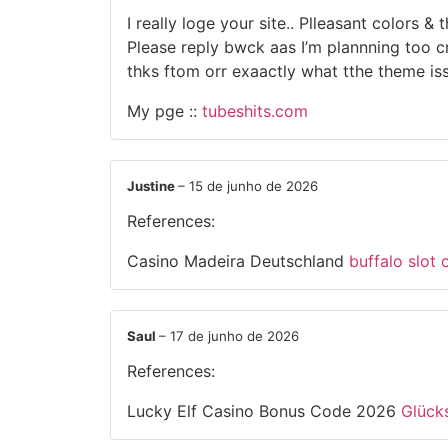
I really loge your site.. Plleasant colors 
Please reply bwck aas I’m plannning too c
thks ftom orr exaactly what tthe theme iss
My pge ::
tubeshits.com
Justine
–
15 de junho de 2026
References:
Casino Madeira Deutschland
buffalo slot 
Saul
–
17 de junho de 2026
References:
Lucky Elf Casino Bonus Code 2026
Glück